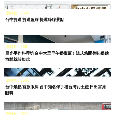
瀏覽數：2306
台中捷運 捷運藍線 捷運綠線景點
瀏覽數：2691
晨光手作料理坊 台中大里早午餐推薦！法式悠閒美味餐點
放鬆就該如此
瀏覽數：2396
台中景點 宮原眼科 台中知名伴手禮台湾お土産 日出宮原
眼科
瀏覽數：5213