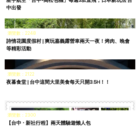
星宇航空「台中-高松包機」每週3班直飛，日本新玩法 台
中出發
瀏覽數：2248
詩情花園度假村 | 爽玩嘉義露營車兩天一夜！烤肉、晚會
等精彩活動
瀏覽數：2122
夜暮食堂 | 台中這間大里美食每天只開3.5H！！
瀏覽數：2300
【台中 ･ 新社行程】兩天體驗遊懶人包