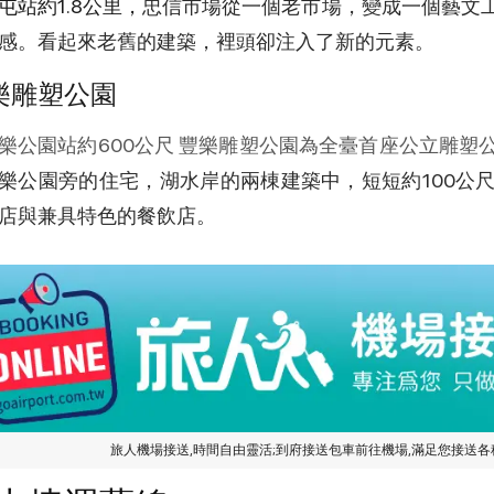
屯站約1.8公里，
忠信市場從一個老市場，變成一個藝文
感。看起來老舊的建築，裡頭卻注入了新的元素。
樂雕塑公園
樂公園站約600公尺 豐樂雕塑公園為全臺首座公立雕
樂公園旁的住宅，湖水岸的兩棟建築中，短短約100公
店與兼具特色的餐飲店。
旅人機場接送,時間自由靈活;到府接送包車前往機場,滿足您接送