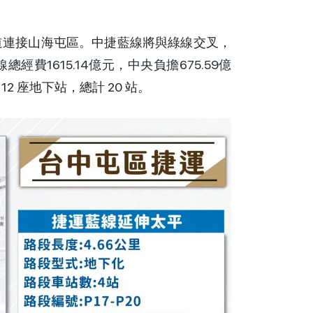
道連接山海屯區。中捷藍線將與綠線交叉，
總經費1615.14億元，中央負擔675.59億
2 座地下站，總計 20 站。