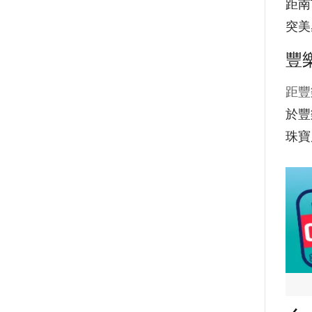
距南
突美
豐
距豐
於豐
珠寶