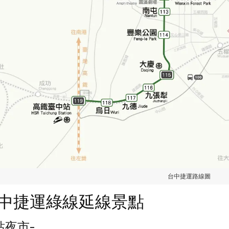
台中捷運路線圖
中捷運綠線延線景點
站夜市-