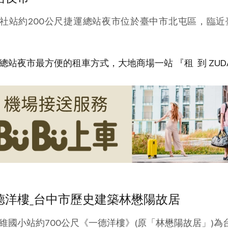
社站約200公尺捷運總站夜市位於臺中市北屯區，臨
總站夜市最方便的租車方式，大地商場一站
『租 到 ZUD
德洋樓ˍ台中市歷史建築林懋陽故居
維國小站約700公尺《一德洋樓》(原「林懋陽故居」)