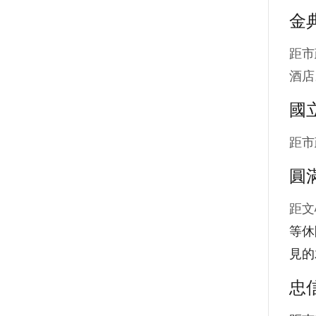
金
距市
酒店
國
距市
圓
距文
等休
見的
忠