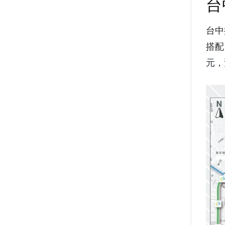
台
台中
搭配
元，