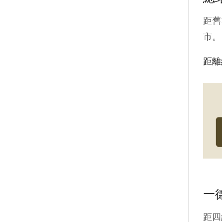
距舊
市。
距離
一
距四