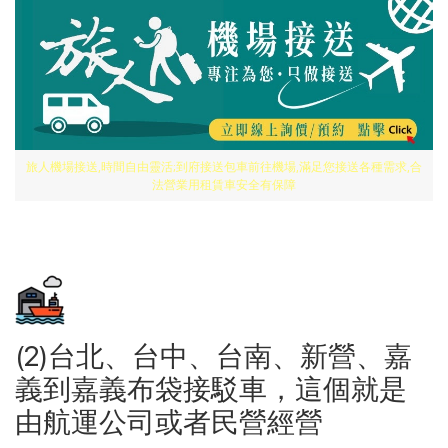
旅人機場接送,時間自由靈活;到府接送包車前往機場,滿足您接送各種需求,合
法營業用租賃車安全有保障
(2)台北、台中、台南、新營、嘉
義到嘉義布袋接駁車，這個就是
由航運公司或者民營經營