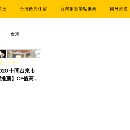
接送
台灣飯店住宿
台灣旅遊景點推薦
國外旅遊
台東
數：3296
020 十間台東市
推薦】CP值高民
飯店懶人包