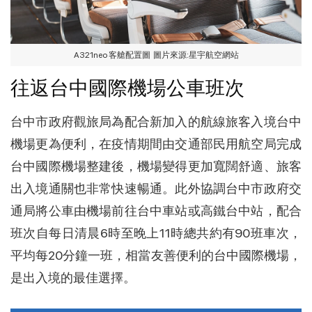
A321neo 客艙配置圖 圖片來源:星宇航空網站
往返台中國際機場公車班次
台中市政府觀旅局為配合新加入的航線旅客入境台中
機場更為便利，在疫情期間由交通部民用航空局完成
台中國際機場整建後，機場變得更加寬闊舒適、旅客
出入境通關也非常快速暢通。此外協調台中市政府交
通局將公車由機場前往台中車站或高鐵台中站，配合
班次自每日清晨6時至晚上11時總共約有90班車次，
平均每20分鐘一班，相當友善便利的台中國際機場，
是出入境的最佳選擇。