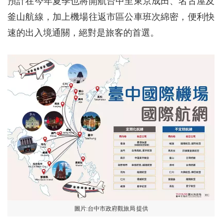
預計在今年夏季也將開航台中至東京成田、名古屋及
釜山航線，加上機場往返市區公車班次綿密，便利快
速的出入境通關，絕對是旅客的首選。
圖片:台中市政府觀旅局 提供