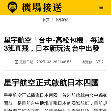
首頁
中部景點
星宇航空「台中-高松包機」每週
3班直飛，日本新玩法 台中出發
瀏覽數：3712
更新日期：2025-03-28 11:46:55
星宇航空正式啟航日本四國
星宇航空正式插旗日本四國，首班航線就由台中獨家
開航，是目前台中機場直飛日本的國際航班，目前規