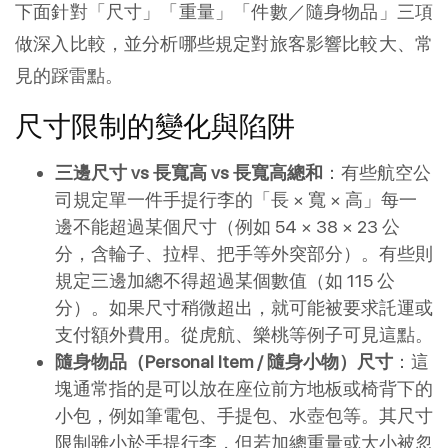
下面針對「尺寸」「重量」「件數／隨身物品」三項
做深入比較，並分析哪些規定對旅客影響比較大、常
見的踩雷點。
尺寸限制的變化與陷阱
三邊尺寸 vs 長寬高 vs 長寬高總和
：有些航空公
司規定單一件手提行李的「長 × 寬 × 高」每一
邊不能超過某個尺寸（例如 54 × 38 × 23 公
分，含輪子、拉桿、把手等外突部分）。有些則
規定三邊加總不得超過某個數值（如 115 公
分）。如果尺寸稍微超出，就可能被要求託運或
支付額外費用。從虎航、樂桃等例子可見這點。
隨身物品（Personal Item / 隨身小物）尺寸
：這
塊通常指的是可以放在座位前方地板或椅背下的
小包，例如筆電包、手提包、水壺包等。其尺寸
限制雖小於手提行李，但若加總重量或大小被忽