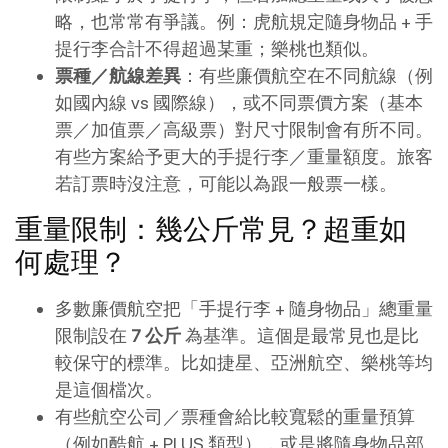
略，也常常有爭議。例：虎航規定隨身物品 + 手
提行李合計不得超過某重；樂桃也類似。
票種／航線差異
：有些廉價航空在不同航線（例
如國內線 vs 國際線），或不同票價方案（基本
票／加值票／高級票）對尺寸限制會有所不同。
有些方案給予更大的手提行李／重量額度。旅客
若訂票時沒注意，可能以為跟一般票一樣。
重量限制：幾公斤常見？超重如
何處理？
多數廉價航空把「手提行李 + 隨身物品」總重量
限制設在
7 公斤
為基準。這個是最常見也是比
較保守的標準。比如捷星、亞洲航空、樂桃等均
是這個檔次。
有些航空公司／票種會給比較寬鬆的重量預算
（例如酷航 + PLUS 類型），或是將隨身物品部