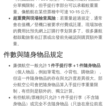
分單獨限制，但手提行李部分可以承載較重重
量。像酷航在某些票種中可達 10-15 公斤。
超重費與現場檢查風險
：若重量超過規定，通常
會在值機／登機口被要求付費或託運。現場加收
的費用比預先網上訂購行李划算多了。很多廉航
都鼓勵旅客在訂票或出發前先確認與購買額外重
量。
件數與隨身物品規定
廉價航空一般允許
1 件手提行李 + 1 件隨身物品
（個人物品，例如筆電包、小背包、購物袋），
但這一件隨身物品的存在與允許度差異很大。部
分航空公司會把隨身物品算入手提行李重量限
制，有些則是額外的、獨立計算。
有些航班/票種則只允許 1 件手提行李（不含隨
身物品）或完全不含隨身物品（只放在座位前底