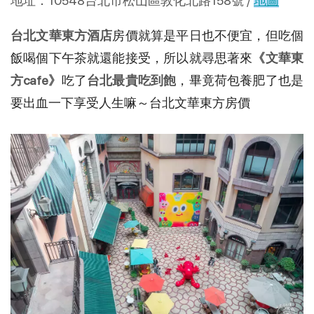
地址：10548台北市松山區敦化北路158號 /
地圖
台北文華東方酒店
房價就算是平日也不便宜，但吃個
飯喝個下午茶就還能接受，所以就尋思著來
《文華東
方cafe》
吃了
台北最貴吃到飽
，畢竟荷包養肥了也是
要出血一下享受人生嘛～台北文華東方房價