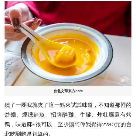
台北文華東方cafe
繞了一圈我就夾了這一點來試試味道，不知道那裡的
炒麵、煙燻鮭魚、招牌醉雞、牛腱、炸牡蠣還有烤
鴨，味道麻~很可以，至少讓阿偉我覺得2280元的
台
北吃到飽
是划算的。