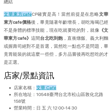
總結
文華東方cafe
CP確實是高！當然前提是在忽略
文華
東方cafe價格
後，畢竟隨著年齡增長，胡吃海喝已經
不是身體的標準技能，現在吃就要吃的對，就像
《文
華東方cafe》
這間
台北吃到飽
，直衝燉飯、義大利麵
或握壽司絕對不是首選，當然吃一點也不是問題，畢
竟胃能裝的就這麼一些些，多方品嘗後再吃想吃的才
是正選。
店家/景點資訊
店家名稱：
文華 Café
所在地址：10548臺灣台北市松山區敦化北路
158號
營業時間：日 五 六 12:00-14:30