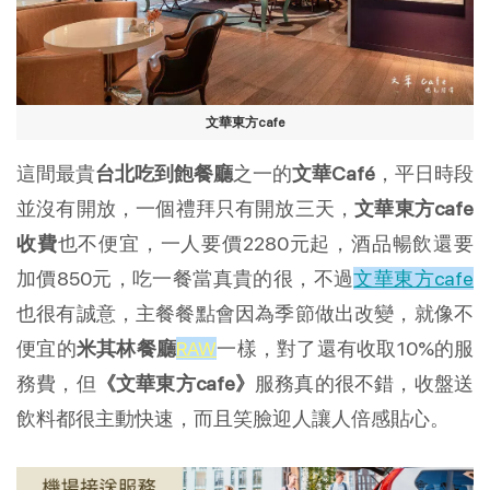
文華東方cafe
這間最貴
台北吃到飽餐廳
之一的
文華Café
，平日時段
並沒有開放，一個禮拜只有開放三天，
文華東方cafe
收費
也不便宜，一人要價2280元起，酒品暢飲還要
加價850元，吃一餐當真貴的很，不過
文華東方cafe
也很有誠意，主餐餐點會因為季節做出改變，就像不
便宜的
米其林餐廳
RAW
一樣，對了還有收取10%的服
務費，但
《文華東方cafe》
服務真的很不錯，收盤送
飲料都很主動快速，而且笑臉迎人讓人倍感貼心。